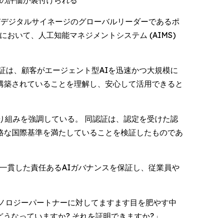
ロの評価が裏付けられる
ションおよびデジタルサイネージのグローバルリーダーであるポ
において、人工知能マネジメントシステム (AIMS)
証は、顧客がエージェント型AIを迅速かつ大規模に
構築されていることを理解し、安心して活用できると
り組みを強調している。 同認証は、認定を受けた認
格な国際基準を満たしていることを検証したものであ
一貫した責任あるAIガバナンスを保証し、従業員や
がテクノロジーパートナーに対してますます目を肥やす中
うなっていますか? それを証明できますか?」