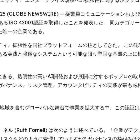
ータセキュリティ、エンタープライズ規模への拡張性に関するポップ
 2025 (GLOBE NEWSWIRE) -- 従業員コミュニケー
ISO 42001認証を取得したことを発表した。 同カテゴリー
た唯一の企業である。
ィ、拡張性を同社プラットフォームの柱としてきた。 この認
ある実践と強靱なシステムという可能な限り堅固な基盤の上に
きる、透明性の高いAI開発および展開に対するポップロの取
ガバナンス、リスク管理、アカウンタビリティの実践が最も厳
る地域を含むグローバルな舞台で事業を拡大する中、この認証は
ル (Ruth Fornell) は次のように述べている。「企業
リスクをどのように管理していますか? ガバナンスの枠組みはど