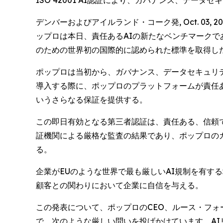
ISO 42001 AI認証により、ガバナンス、デ
デンバーおよびアイルランド・コーク発, Oct. 03,
ップロは本日、責任あるAIの新たなベンチマークである
のための世界初の国際的に認められた標準を取得し
ポップロは当初から、ガバナンス、データセキュリテ
導入する際に、ポップロのプラットフォームが責任
いうさらなる保証を提供する。
この即日有効となる第三者認証は、責任ある、信頼で
証機関による厳格な監査の結果であり、ポップロの
る。
企業がEUのような世界で最も厳しいAI規制を有す
顧客との関わりにおいて企業に自信を与える。
この発表について、ポップロのCEO、ルース・フォーネ
で、次のような厳しい問いを投げかけています。AI