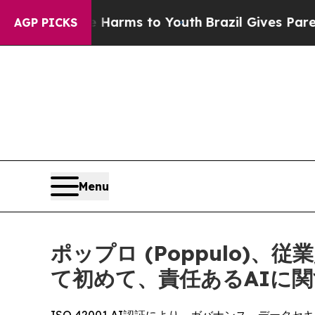
o Abate Harms to Youth
Brazil Gives Parents Soci
AGP PICKS
Menu
ポップロ (Poppulo
て初めて、責任あるAIに関