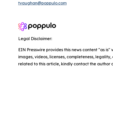
tvaughan@poppulo.com
Legal Disclaimer:
EIN Presswire provides this news content "as is" 
images, videos, licenses, completeness, legality, o
related to this article, kindly contact the author