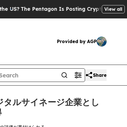
he Pentagon Is Posting Cryptic Biblical Message
View all
Provided by AGP
Share
デジタルサイネージ企業とし
得