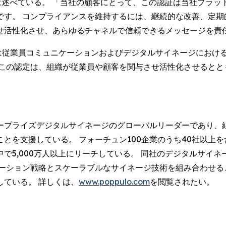
 Payne) は述べている。 「当社の顧客にとって、この認証は当社
です。 コンプライアンスを維持するには、継続的な改善、定期
せ活性化させ、あらゆるチャネルで信頼できるメッセージを責
、ポップロは従業員コミュニケーションおよびデジタルサイネージに
 この認定は、組織が従業員や顧客を関与させ活性化させるとと
。
ープライズデジタルサイネージのグローバルリーダーであり、
とを支援している。 フォーチュン100企業のうち40社以上
で5,000万人以上にリーチしている。 同社のデジタルサイネ
ケーション戦略とスケーラブルなサイネージ技術を組み合わせる
ている。 詳しくは、
www.poppulo.com
を閲覧されたい。