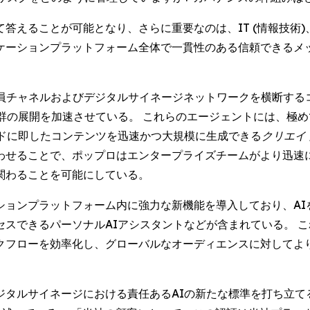
答えることが可能となり、さらに重要なのは、IT (情報技術
ケーションプラットフォーム全体で一貫性のある信頼できるメ
が従業員チャネルおよびデジタルサイネージネットワークを横断す
群の展開を加速させている。 これらのエージェントには、極
ドに即したコンテンツを迅速かつ大規模に生成できる
クリエイト 
わせることで、ポップロはエンタープライズチームがより迅速
関わることを可能にしている。
ションプラットフォーム内に強力な新機能を導入しており、AI
スできるパーソナルAIアシスタントなどが含まれている。 
クフローを効率化し、グローバルなオーディエンスに対してよ
ジタルサイネージにおける責任あるAIの新たな標準を打ち立て